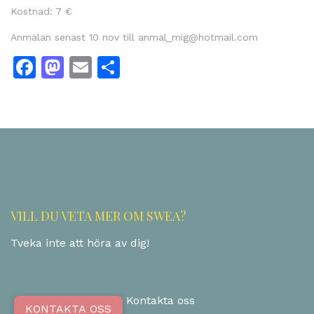
Kostnad: 7 €
Anmälan senast 10 nov till anmal_mig@hotmail.com
Facebook
Mastodon
Email
Dela
VILL DU VETA MER OM SWEA?
Tveka inte att höra av dig!
Kontakta oss
KONTAKTA OSS