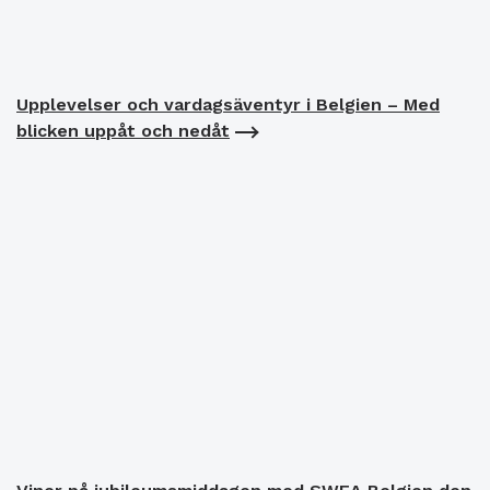
Upplevelser och vardagsäventyr i Belgien – Med
blicken uppåt och nedåt