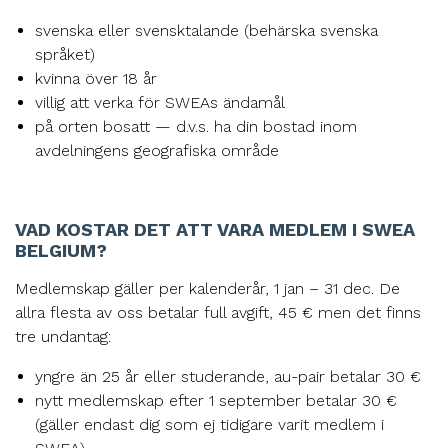
svenska eller svensktalande (behärska svenska
språket)
kvinna över 18 år
villig att verka för SWEAs ändamål
på orten bosatt — d.v.s. ha din bostad inom
avdelningens geografiska område
VAD KOSTAR DET ATT VARA MEDLEM I SWEA
BELGIUM?
Medlemskap gäller per kalenderår, 1 jan – 31 dec. De
allra flesta av oss betalar full avgift, 45 € men det finns
tre undantag:
yngre än 25 år eller studerande, au-pair betalar 30 €
nytt medlemskap efter 1 september betalar 30 €
(gäller endast dig som ej tidigare varit medlem i