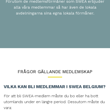
Förutom de medlemsförmåner som SWEA erbjuder
alla våra medlemmar så har även de lokala
avdelningarna sina egna lokala förmåner.
FRÅGOR GÄLLANDE MEDLEMSKAP
VILKA KAN BLI MEDLEMMAR I SWEA BELGIUM?
För att bli SWEA-medlem måste du bo eller ha bott
utomlands under en längre period. Dessutom måste du
vara: