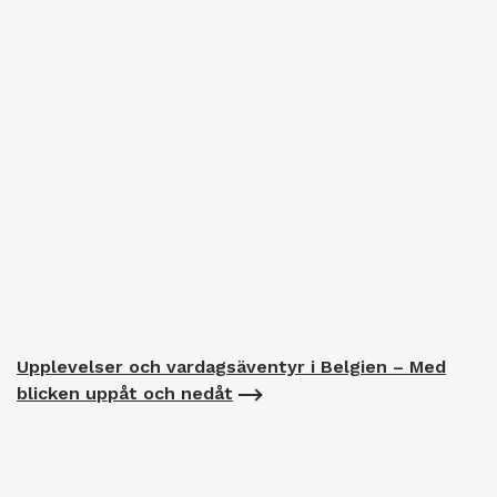
Upplevelser och vardagsäventyr i Belgien – Med
blicken uppåt och nedåt