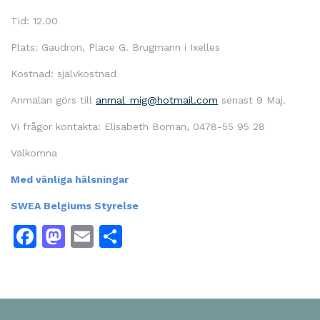
Tid: 12.00
Plats: Gaudron, Place G. Brugmann i Ixelles
Kostnad: självkostnad
Anmälan görs till
anmal_mig@hotmail.com
senast 9 Maj.
Vi frågor kontakta: Elisabeth Boman, 0478-55 95 28
Välkomna
Med vänliga hälsningar
SWEA Belgiums Styrelse
Facebook
Mastodon
Email
Dela