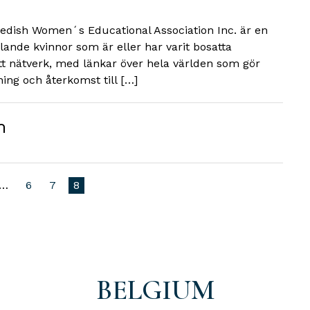
dish Women´s Educational Association Inc. är en
lande kvinnor som är eller har varit bosatta
t nätverk, med länkar över hela världen som gör
ning och återkomst till […]
m
…
6
7
8
BELGIUM