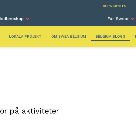
Belg
BLI NY MEDLEM
edlemskap
För Sweor
LOKALA PROJEKT
OM SWEA BELGIUM
BELGIUM BLOGG
r på aktiviteter