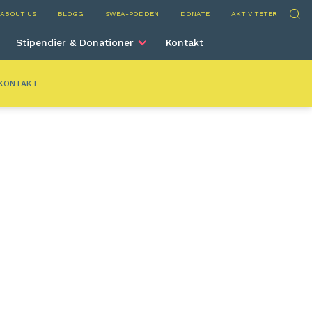
ium
Sök
ABOUT US
BLOGG
SWEA-PODDEN
DONATE
AKTIVITETER
Stipendier & Donationer
Kontakt
KONTAKT