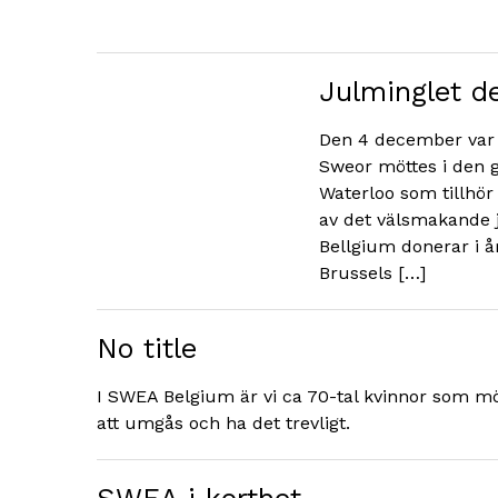
Julminglet d
Den 4 december var d
Sweor möttes i den g
Waterloo som tillhör 
av det välsmakande 
Bellgium donerar i år
Brussels […]
No title
I SWEA Belgium är vi ca 70-tal kvinnor som möt
att umgås och ha det trevligt.